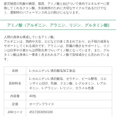
疲労物質の乳酸や糖質、脂質、アミノ酸と結びついて体内でエネルギーに変
換してくれるクエン酸。生命維持のために大切なサイクルであるだけでな
く、運動時のパフォーマンス向上の助けにもなります。
アミノ酸（アルギニン、アラニン、リジン、グルタミン酸)
人間の身体を構成しているアミノ酸。
アルギニンは、鶏肉や大豆、エビなどの多く含まれており、お子様の成長を
サポートしてくれる成分です。アラニンは、肝臓の働きをサポートし、リジ
ンは白米や小麦からは摂取出来づらいアミノ酸となっています。また、グル
タミン酸は身体に一番多く含まれれるアミノ酸で旨味成分とも言われていま
す。
名称
L-カルニチンL-酒石酸塩加工食品
L-カルニチンL-酒石酸塩、ゼラチン、ビール酵母、コエ
原材料名
ンザイムQ10、乳糖、クエン酸、L-グルタミン、L-アル
ギニン、L-アラニン、L-リジン、カラメル色素
内容量
40包
定価
オープンプライス
JANコード
4517263050100