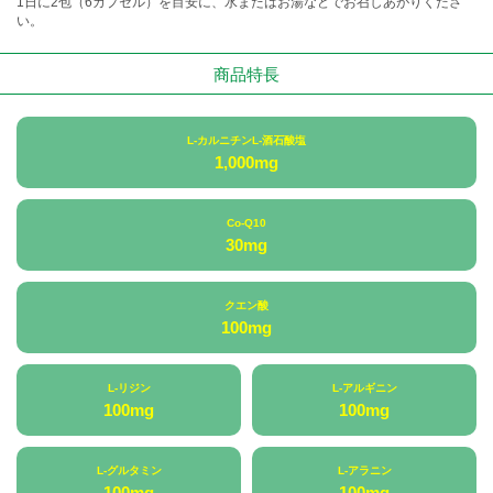
1日に2包（6カプセル）を目安に、水またはお湯などでお召しあがりくださ
い。
商品特長
L-カルニチンL-酒石酸塩
1,000mg
Co-Q10
30mg
クエン酸
100mg
L-リジン
L-アルギニン
100mg
100mg
L-グルタミン
L-アラニン
100mg
100mg