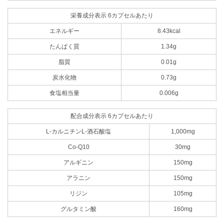
栄養成分表示 6カプセルあたり
エネルギー
8.43kcal
たんぱく質
1.34g
脂質
0.01g
炭水化物
0.73g
食塩相当量
0.006g
配合成分表示 6カプセルあたり
L-カルニチンL-酒石酸塩
1,000mg
Co-Q10
30mg
アルギニン
150mg
アラニン
150mg
リジン
105mg
グルタミン酸
160mg