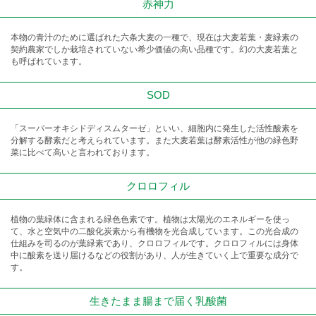
赤神力
本物の青汁のために選ばれた六条大麦の一種で、現在は大麦若葉・麦緑素の
契約農家でしか栽培されていない希少価値の高い品種です。幻の大麦若葉と
も呼ばれています。
SOD
「スーパーオキシドディスムターゼ」といい、細胞内に発生した活性酸素を
分解する酵素だと考えられています。また大麦若葉は酵素活性が他の緑色野
菜に比べて高いと言われております。
クロロフィル
植物の葉緑体に含まれる緑色色素です。植物は太陽光のエネルギーを使っ
て、水と空気中の二酸化炭素から有機物を光合成しています。この光合成の
仕組みを司るのが葉緑素であり、クロロフィルです。クロロフィルには身体
中に酸素を送り届けるなどの役割があり、人が生きていく上で重要な成分で
す。
生きたまま腸まで届く乳酸菌