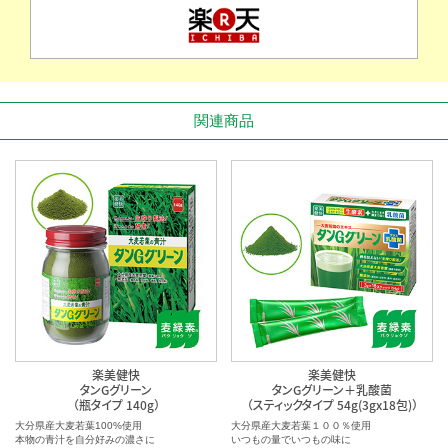
関連商品
楽美健快
楽美健快
タンGグリーン
タンGグリーン＋乳酸菌
（瓶タイプ 140g）
（スティックタイプ 54g(3gx18包)）
大分県産大麦若葉100%使用
大分県産大麦若葉１００％使用
本物の青汁を自分好みの濃さに
いつもの量でいつもの味に