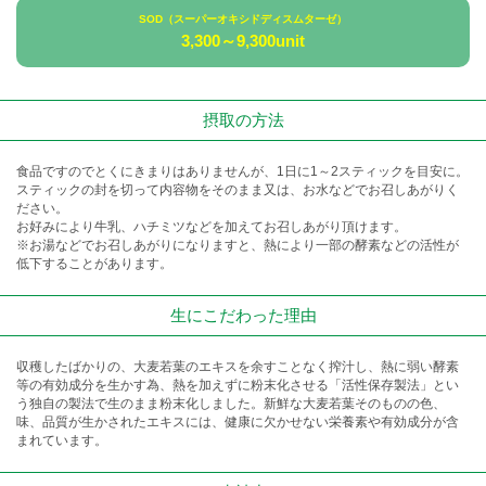
SOD（スーパーオキシドディスムターゼ）
3,300～9,300unit
摂取の方法
食品ですのでとくにきまりはありませんが、1日に1～2スティックを目安に。
スティックの封を切って内容物をそのまま又は、お水などでお召しあがりく
ださい。
お好みにより牛乳、ハチミツなどを加えてお召しあがり頂けます。
※お湯などでお召しあがりになりますと、熱により一部の酵素などの活性が
低下することがあります。
生にこだわった理由
収穫したばかりの、大麦若葉のエキスを余すことなく搾汁し、熱に弱い酵素
等の有効成分を生かす為、熱を加えずに粉末化させる「活性保存製法」とい
う独自の製法で生のまま粉末化しました。新鮮な大麦若葉そのものの色、
味、品質が生かされたエキスには、健康に欠かせない栄養素や有効成分が含
まれています。