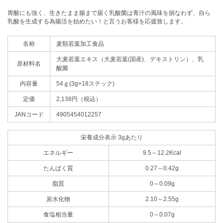
胃酸にも強く、生きたまま腸まで届く乳酸菌は青汁の風味を損なわず、自ら
乳酸を生成する為腸活を始めたい！と言うお客様を応援致します。
名称
麦類若葉加工食品
大麦若葉エキス（大麦若葉(国産)、デキストリン）、乳
原材料名
酸菌
内容量
54ｇ(3g×18ステック)
定価
2,138円（税込）
JANコード
4905454012257
栄養成分表示 3gあたり
エネルギー
9.5～12.2Kcal
たんぱく質
0.27～0.42g
脂質
0～0.09g
炭水化物
2.10～2.55g
食塩相当量
0～0.07g